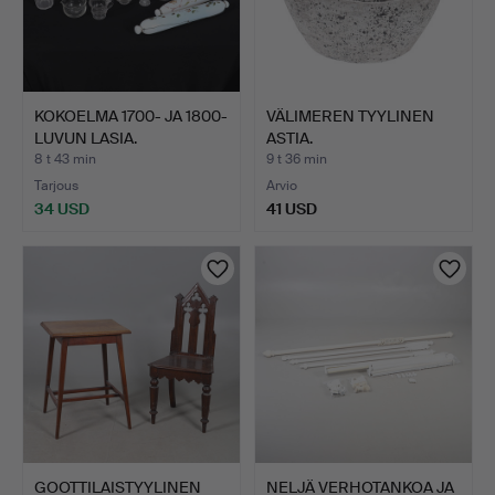
KOKOELMA 1700- JA 1800-
VÄLIMEREN TYYLINEN
LUVUN LASIA.
ASTIA.
8 t 43 min
9 t 36 min
Tarjous
Arvio
34 USD
41 USD
GOOTTILAISTYYLINEN
NELJÄ VERHOTANKOA JA