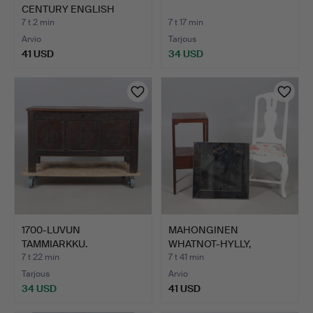
CENTURY ENGLISH
SCHOOL). N…
7 t 2 min
7 t 17 min
Arvio
Tarjous
41 USD
34 USD
1700-LUVUN
MAHONGINEN
TAMMIARKKU.
WHATNOT-HYLLY,
MAALATTU ETEISTU…
7 t 22 min
7 t 41 min
Tarjous
Arvio
34 USD
41 USD