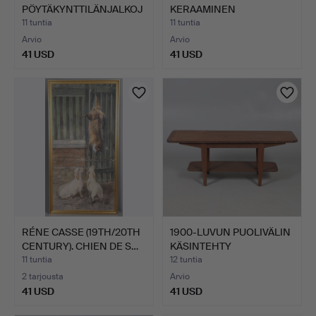
PÖYTÄKYNTTILÄNJALKOJ
KERAAMINEN
A, CHA…
MATKAMUISTOTUHKAK…
11 tuntia
11 tuntia
Arvio
Arvio
41 USD
41 USD
RÉNE CASSE (19TH/20TH
1900-LUVUN PUOLIVÄLIN
CENTURY). CHIEN DE S…
KÄSINTEHTY
SOHVAPÖYT…
11 tuntia
12 tuntia
2 tarjousta
Arvio
41 USD
41 USD