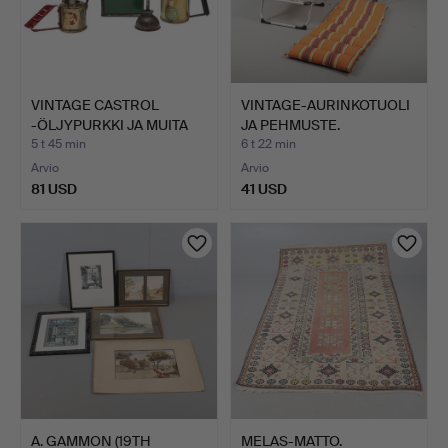
VINTAGE CASTROL
VINTAGE-AURINKOTUOLI
-ÖLJYPURKKI JA MUITA
JA PEHMUSTE.
ESINE…
5 t 45 min
6 t 22 min
Arvio
Arvio
81 USD
41 USD
A. GAMMON (19TH
MELAS-MATTO.