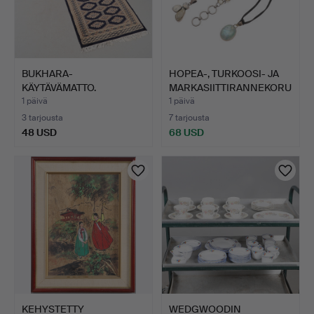
BUKHARA-
HOPEA-, TURKOOSI- JA
KÄYTÄVÄMATTO.
MARKASIITTIRANNEKORU
…
1 päivä
1 päivä
3 tarjousta
7 tarjousta
48 USD
68 USD
KEHYSTETTY
WEDGWOODIN