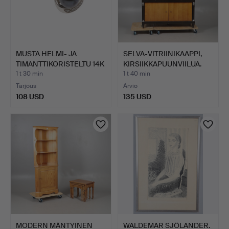
MUSTA HELMI- JA
SELVA-VITRIINIKAAPPI,
TIMANTTIKORISTELTU 14K
KIRSIIKKAPUUNVIILUA.
KOR…
1 t 30 min
1 t 40 min
Tarjous
Arvio
108 USD
135 USD
MODERN MÄNTYINEN
WALDEMAR SJÖLANDER.