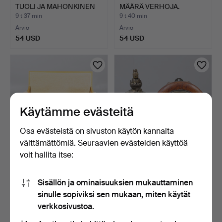
TUOLI JA MAHONKINEN
MÄÄRÄ VERHOJA.
SIV…
9 t 37 min
9 t 40 min
Arvio
Arvio
54 USD
54 USD
Käytämme evästeitä
Osa evästeistä on sivuston käytön kannalta
välttämättömiä. Seuraavien evästeiden käyttöä
voit hallita itse:
RANSKALAISTYYLINEN
1800-LUVUN
KAHDEN ISTUTTAVA
TAMMIKOTELOINEN
Sisällön ja ominaisuuksien mukauttaminen
SOHVA.
POSTIMESTARIN S…
9 t 42 min
10 tuntia
sinulle sopiviksi sen mukaan, miten käytät
Arvio
Tarjous
68 USD
34 USD
verkkosivustoa.