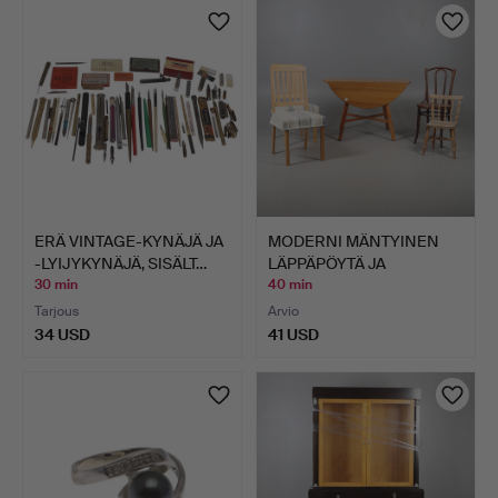
ERÄ VINTAGE-KYNÄJÄ JA
MODERNI MÄNTYINEN
-LYIJYKYNÄJÄ, SISÄLT…
LÄPPÄPÖYTÄ JA
SEKALAISET…
30 min
40 min
Tarjous
Arvio
34 USD
41 USD