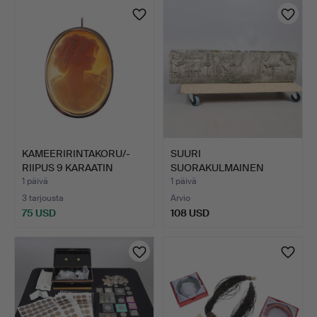
KAMEERIRINTAKORU/-
SUURI
RIIPUS 9 KARAATIN
SUORAKULMAINEN
KULTAK…
KIVINEN ISTUTUSLAATIK…
1 päivä
1 päivä
3 tarjousta
Arvio
75 USD
108 USD