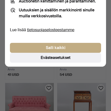
Auctionetin kehittäminen ja parantaminen.
Uutuuksien ja sisällön markkinointi sinulle
muilla verkkosivustoilla.
Lue lisää
tietosuojaselosteestamme
Salli kaikki
1800-LUVUN OSITTAINEN
MODERNI MÄNTYINEN
Evästeasetukset
TEESERVIISI JA KAKSI…
ASTIAKAAPPI.
10 tuntia
11 tuntia
Arvio
Arvio
41 USD
54 USD