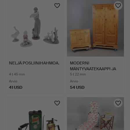
NELJÄ POSLIINIHAHMOA.
MODERNI
MÄNTYVAATEKAAPPI JA
LIPASTO.
4 t 45 min
5 t 22 min
Arvio
Arvio
41 USD
54 USD