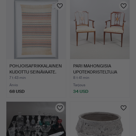
POHJOISAFRIKKALAINEN
PARI MAHONGISIA
KUDOTTU SEINÄVAATE.
UPOTEKORISTELTUJA
KARMIINO…
7 t 43 min
8 t 41 min
Arvio
Tarjous
68 USD
34 USD