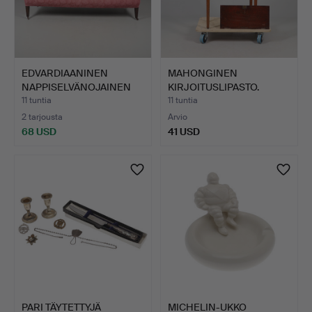
EDVARDIAANINEN
MAHONGINEN
NAPPISELVÄNOJAINEN
KIRJOITUSLIPASTO.
SOHVA.
11 tuntia
11 tuntia
2 tarjousta
Arvio
68 USD
41 USD
PARI TÄYTETTYJÄ
MICHELIN-UKKO