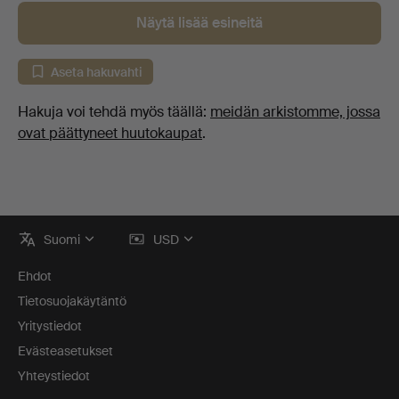
Näytä lisää esineitä
Aseta hakuvahti
Hakuja voi tehdä myös täällä:
meidän arkistomme, jossa
ovat päättyneet huutokaupat
.
Alatunnistenavigaatio
Suomi
USD
Ehdot
Tietosuojakäytäntö
Yritystiedot
Evästeasetukset
Yhteystiedot