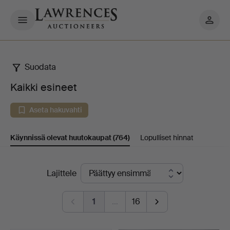
Omat
sivut
Suodata
Kaikki
Kaikki esineet
esineet
Aseta hakuvahti
Käynnissä olevat huutokaupat
(764)
Lopulliset hinnat
Käynnissä
Lajittele
olevat
1
…
16
huutokaupat