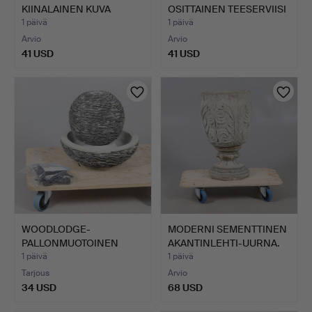
KIINALAINEN KUVA
OSITTAINEN TEESERVIISI
KAHDESTA NUORE…
& TUSCAN…
1 päivä
1 päivä
Arvio
Arvio
41 USD
41 USD
WOODLODGE-
MODERNI SEMENTTINEN
PALLONMUOTOINEN
AKANTINLEHTI-UURNA.
LIUSKEKIVINEN VE…
1 päivä
1 päivä
Tarjous
Arvio
34 USD
68 USD