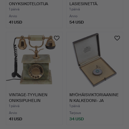
ONYKSIKOTELOITUA
LASIESINETTÄ.
KVARTSI-TAK…
1 päivä
1 päivä
Arvio
Arvio
41 USD
54 USD
VINTAGE-TYYLINEN
MYÖHÄISVIKTORIAANINE
ONIKSIPUHELIN
N KALKEDONI- JA
VALITSINKIE…
TURKOO…
1 päivä
1 päivä
Arvio
Tarjous
41 USD
34 USD