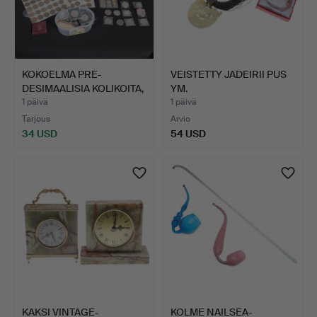
KOKOELMA PRE-
VEISTETTY JADEIRII PUS
DESIMAALISIA KOLIKOITA,
YM.
SISÄL…
1 päivä
1 päivä
Tarjous
Arvio
34 USD
54 USD
KAKSI VINTAGE-
KOLME NAILSEA-