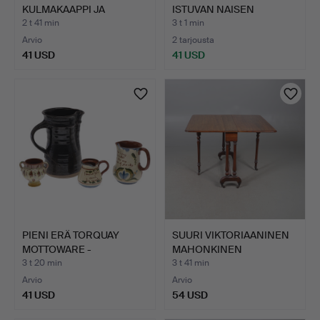
KULMAKAAPPI JA
ISTUVAN NAISEN
SIVUPÖYTÄS…
MUOTOKU…
2 t 41 min
3 t 1 min
Arvio
2 tarjousta
41 USD
41 USD
PIENI ERÄ TORQUAY
SUURI VIKTORIAANINEN
MOTTOWARE -
MAHONKINEN
KERAMIIKKAA J…
SUTHERLAND…
3 t 20 min
3 t 41 min
Arvio
Arvio
41 USD
54 USD