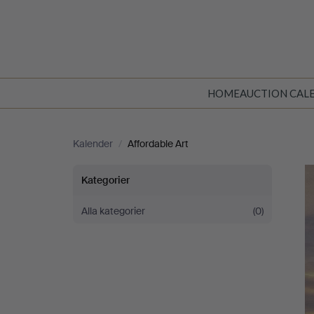
HOME
AUCTION CAL
Kalender
/
Affordable Art
Affordable
Kategorier
Art
Alla kategorier
(0)