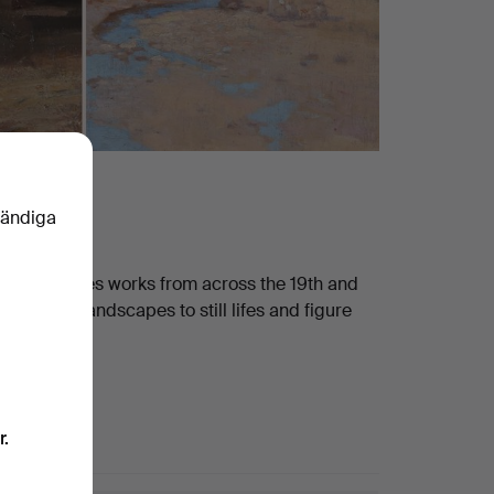
vändiga
sale includes works from across the 19th and
m St Ives landscapes to still lifes and figure
r.