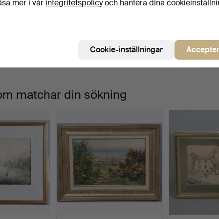
äsa mer i vår
integritetspolicy
och hantera dina cookieinställn
Pågående
i har tyvärr inga föremål som matchar din sökning.
Sö
uktioner
Cookie-inställningar
Accepter
 som matchar din sökning