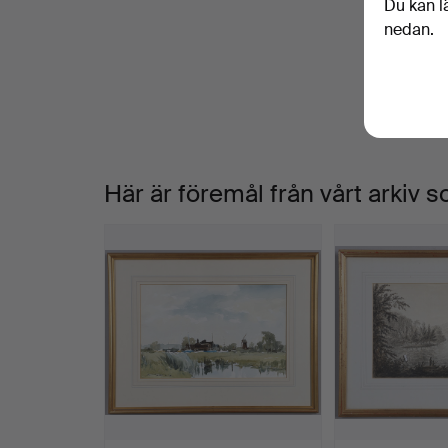
Du kan l
V
nedan.
a
Här är föremål från vårt arkiv