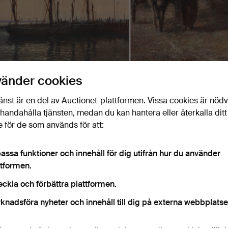
vänder cookies
ffordable Art
änst är en del av Auctionet-plattformen. Vissa cookies är nöd
0 okt 2025
· Lawrences Auctioneers
illhandahålla tjänsten, medan du kan hantera eller återkalla ditt
 för de som används för att:
awrences Auctioneers present an Affordable Art auction. The 
0th century British and Continental schools, with everything fro
assa funktioner och innehåll för dig utifrån hur du använder
tudies. Welcome!
ttformen.
eckla och förbättra plattformen.
Pågående auktioner
Slutpriser
knadsföra nyheter och innehåll till dig på externa webbplatse
0 föremål
Vårt arkiv med över 4 470 000 föremål